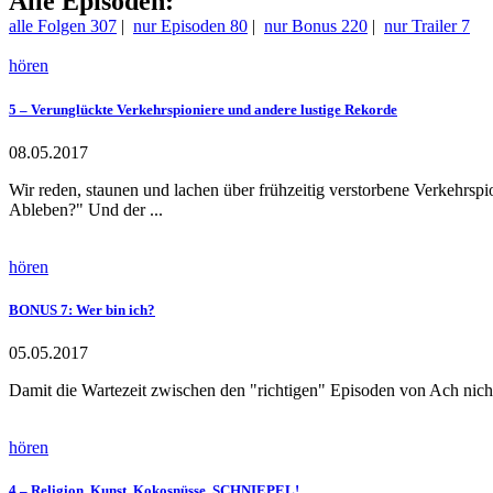
Alle Episoden:
alle Folgen
307
|
nur Episoden
80
|
nur Bonus
220
|
nur Trailer
7
hören
5 – Verunglückte Verkehrspioniere und andere lustige Rekorde
08.05.2017
Wir reden, staunen und lachen über frühzeitig verstorbene Verkehrsp
Ableben?" Und der ...
hören
BONUS 7: Wer bin ich?
05.05.2017
Damit die Wartezeit zwischen den "richtigen" Episoden von Ach nicht
hören
4 – Religion, Kunst, Kokosnüsse, SCHNIEPEL!