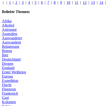
|
|
1
|
2
|
3
|
4
|
5
|
6
|
7
|
8
|
9
|
10
|
11
|
12
|
13
|
14
Beliebte Themen:
Afrika
Alkohol
Astronaut
Australien
Auswanderer
Auswandern
Belagerung
Betrug
Bier
Deutschland
Drogen
England
Erster Weltkrieg
Europa
Expedition
Flucht
Flugzeug
Frankreich
Gast
Kolonien