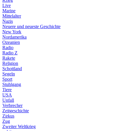
Krieg
Live
Marine
Mittelalter
Nazis
Neuere und neueste Geschichte
New York
Nordamerika
Ozeanien
Radio
Radio Z
Rakete
Religion
Schottland
Segeln
Sport
Stuhlgang
Tiere
USA
Unfall
Verbrecher
Zeitgeschichte
Zirkus
Zug
Zweiter Weltkrieg