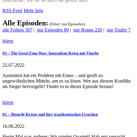
Geschichte, wie ihr sie noch nie gehört habt!
RSS-Feed
Mehr Info
Alle Episoden:
(Filter: nur Episoden)
alle Folgen
307
|
nur Episoden
80
|
nur Bonus
220
|
nur Trailer
7
hören
63 – The Great Emu War: Australiens Krieg mit Vögeln
22.07.2022
Australien hat ein Problem mit Emus – und greift zu
ungewöhnlichen Mitteln, um es zu lösen. Wer aus diesem Konflikt
als Sieger hervorgeht? Findet es in dieser Episode heraus!
hören
62 – Absurde Kriege und ihre tragikomischen Ursachen
16.06.2022
Heute Mal was anderes: Wir spielen Quartett! Hab erst versucht,