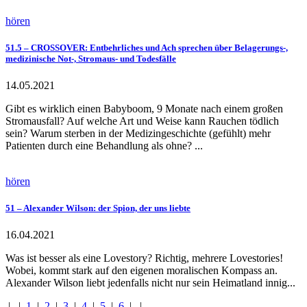
hören
51.5 – CROSSOVER: Entbehrliches und Ach sprechen über Belagerungs-,
medizinische Not-, Stromaus- und Todesfälle
14.05.2021
Gibt es wirklich einen Babyboom, 9 Monate nach einem großen
Stromausfall? Auf welche Art und Weise kann Rauchen tödlich
sein? Warum sterben in der Medizingeschichte (gefühlt) mehr
Patienten durch eine Behandlung als ohne? ...
hören
51 – Alexander Wilson: der Spion, der uns liebte
16.04.2021
Was ist besser als eine Lovestory? Richtig, mehrere Lovestories!
Wobei, kommt stark auf den eigenen moralischen Kompass an.
Alexander Wilson liebt jedenfalls nicht nur sein Heimatland innig...
|
|
1
|
2
|
3
|
4
|
5
|
6
|
|