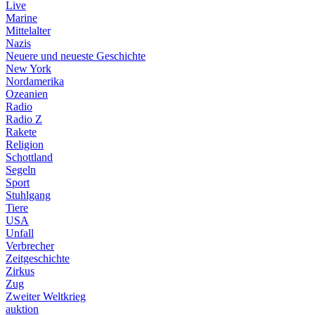
Live
Marine
Mittelalter
Nazis
Neuere und neueste Geschichte
New York
Nordamerika
Ozeanien
Radio
Radio Z
Rakete
Religion
Schottland
Segeln
Sport
Stuhlgang
Tiere
USA
Unfall
Verbrecher
Zeitgeschichte
Zirkus
Zug
Zweiter Weltkrieg
auktion