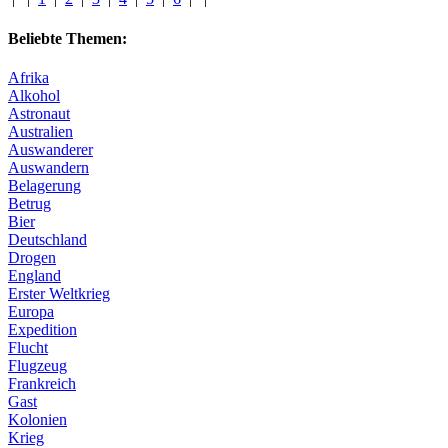
Beliebte Themen:
Afrika
Alkohol
Astronaut
Australien
Auswanderer
Auswandern
Belagerung
Betrug
Bier
Deutschland
Drogen
England
Erster Weltkrieg
Europa
Expedition
Flucht
Flugzeug
Frankreich
Gast
Kolonien
Krieg