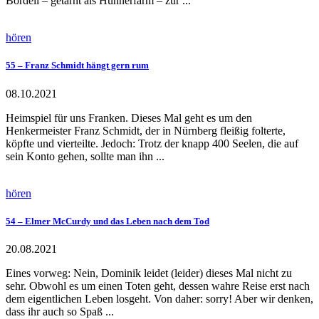
Bordell – getarnt als Hühnerfarm – zur ...
hören
55 – Franz Schmidt hängt gern rum
08.10.2021
Heimspiel für uns Franken. Dieses Mal geht es um den
Henkermeister Franz Schmidt, der in Nürnberg fleißig folterte,
köpfte und vierteilte. Jedoch: Trotz der knapp 400 Seelen, die auf
sein Konto gehen, sollte man ihn ...
hören
54 – Elmer McCurdy und das Leben nach dem Tod
20.08.2021
Eines vorweg: Nein, Dominik leidet (leider) dieses Mal nicht zu
sehr. Obwohl es um einen Toten geht, dessen wahre Reise erst nach
dem eigentlichen Leben losgeht. Von daher: sorry! Aber wir denken,
dass ihr auch so Spaß ...