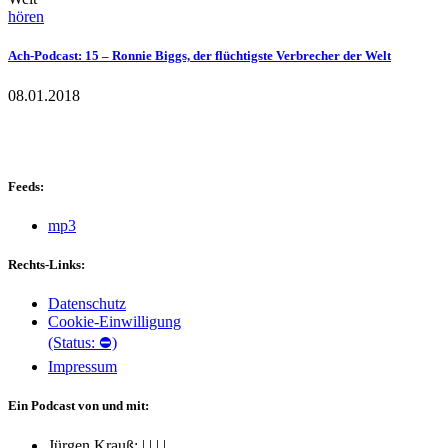
hören
Ach-Podcast: 15 – Ronnie Biggs, der flüchtigste Verbrecher der Welt
08.01.2018
Feeds:
mp3
Rechts-Links:
Datenschutz
Cookie-Einwilligung
(Status: ⛔)
Impressum
Ein Podcast von und mit:
Jürgen Krauß:
|
|
|
|