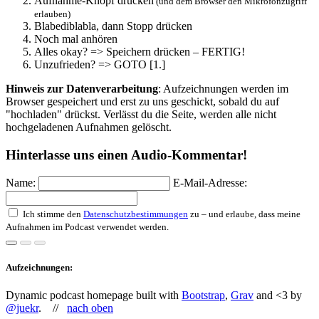
Aufnahme-Knopf drücken
(und dem Browser den Mikrofonzugriff
erlauben)
Blabediblabla, dann Stopp drücken
Noch mal anhören
Alles okay? => Speichern drücken – FERTIG!
Unzufrieden? => GOTO [1.]
Hinweis zur Datenverarbeitung
: Aufzeichnungen werden im
Browser gespeichert und erst zu uns geschickt, sobald du auf
"hochladen" drückst. Verlässt du die Seite, werden alle nicht
hochgeladenen Aufnahmen gelöscht.
Hinterlasse uns einen Audio-Kommentar!
Name:
E-Mail-Adresse:
Ich stimme den
Datenschutzbestimmungen
zu – und erlaube, dass meine
Aufnahmen im Podcast verwendet werden.
Aufzeichnungen:
Dynamic podcast homepage built with
Bootstrap
,
Grav
and <3 by
@juekr
. //
nach oben