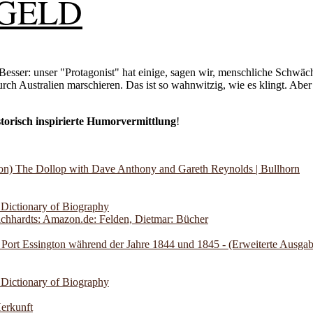
 GELD
 Besser: unser "Protagonist" hat einige, sagen wir, menschliche Schwäch
durch Australien marschieren. Das ist so wahnwitzig, wie es klingt. Abe
torisch inspirierte Humorvermittlung
!
son) The Dollop with Dave Anthony and Gareth Reynolds | Bullhorn
 Dictionary of Biography
chhardts: Amazon.de: Felden, Dietmar: Bücher
 Port Essington während der Jahre 1844 und 1845 - (Erweiterte Ausgab
 Dictionary of Biography
erkunft