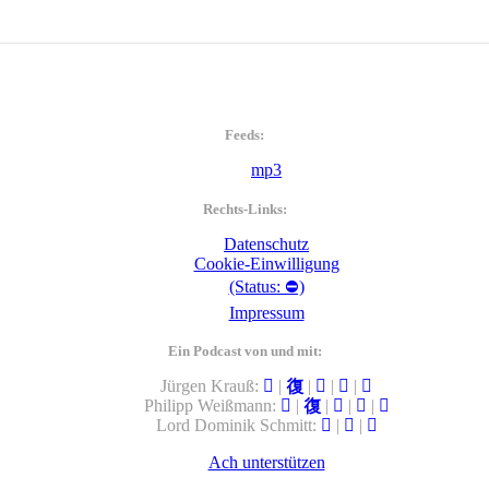
Feeds:
mp3
Rechts-Links:
Datenschutz
Cookie-Einwilligung
(Status: ⛔)
Impressum
Ein Podcast von und mit:
Jürgen Krauß:
|
|
|
|
Philipp Weißmann:
|
|
|
|
Lord Dominik Schmitt:
|
|
Ach unterstützen