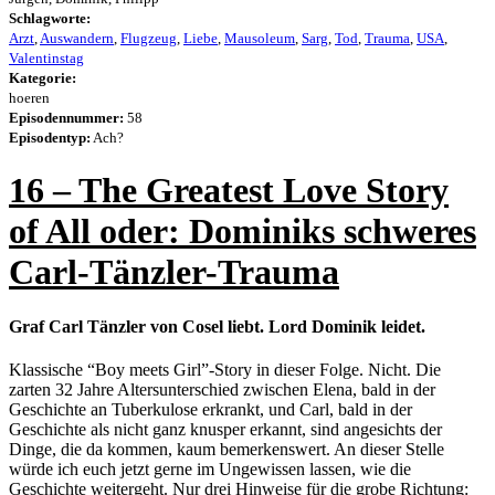
Schlagworte:
Arzt
,
Auswandern
,
Flugzeug
,
Liebe
,
Mausoleum
,
Sarg
,
Tod
,
Trauma
,
USA
,
Valentinstag
Kategorie:
hoeren
Episodennummer:
58
Episodentyp:
Ach?
16 – The Greatest Love Story
of All oder: Dominiks schweres
Carl-Tänzler-Trauma
Graf Carl Tänzler von Cosel liebt. Lord Dominik leidet.
Klassische “Boy meets Girl”-Story in dieser Folge. Nicht. Die
zarten 32 Jahre Altersunterschied zwischen Elena, bald in der
Geschichte an Tuberkulose erkrankt, und Carl, bald in der
Geschichte als nicht ganz knusper erkannt, sind angesichts der
Dinge, die da kommen, kaum bemerkenswert. An dieser Stelle
würde ich euch jetzt gerne im Ungewissen lassen, wie die
Geschichte weitergeht. Nur drei Hinweise für die grobe Richtung: