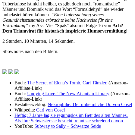
Tuberkulose ist nicht heilbar, es gibt doch noch “romantische”
Männer und Dominik wird das Wort “Formaldehyd” nie wieder
unbelastet hören können.
“Eine Untersuchung seines
Gesundheitszustandes erbrachte keine Nachweise für eine
Erkrankung”
my Ass.
Viel “Spaß” also mit Folge 16 von
Ach?
Dem Triumvirat für historisch inspirierte Humorvermittlung
!
2 Stunden, 10 Minuten, 14 Sekunden.
Shownotes nach den Bildern.
Buch:
The Secret of Elena’s Tomb, Carl Tänzler.
(Amazon-
Affiliate-Link)
Buch:
Undying Love. The New Atlantian Library
(Amazon-
Affiliate-Link)
Bestatterweblog:
Nekrophilie: Der unheimliche Dr. von Cosel
Wikipedia:
Carl von Cosel
Heftig: 7 Jahre lag sie regungslos im Bett des alten Mannes.
Als ihre Schwester sie besucht, rennt sie schreiend davon.
YouTube:
Subway to Sally – Schwarze Seide