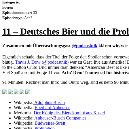
Kategorie:
hoeren
Episodennummer:
35
Episodentyp:
Ach?
11 – Deutsches Bier und die Pro
Zusammen mit Überraschungsgast
@podcastnik
klären wir, wie
Eigentlich schade, dass der Titel der Folge den Spoiler schon vorn
blutig.
Travis J. Dow (
@podcastnik
) war zu Gast, live aus Amerika!
to the Cotton Club! Und immer dran denken: “American Beer is like m
Viel Spaß also mit Folge 11 von
Ach? Dem Triumvirat für historis
91 Minuten. Rechnet man Intro und Outro weg, sind es netto 90 Minut
Wikipedia:
Adolphus Busch
Wikipedia:
Eberhard Anheuser
Merkurist:
Der König des Biers kommt aus Kastel
Wikipedia:
Anheuser-Busch Companies
Wikipedia:
Budweiser-Streit
Wikipedia:
Prohibition