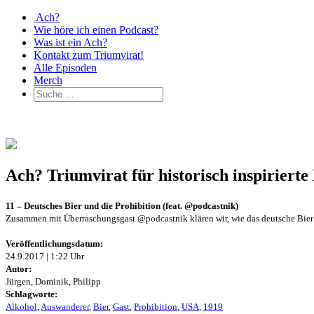
Ach?
Wie höre ich einen Podcast?
Was ist ein Ach?
Kontakt zum Triumvirat!
Alle Episoden
Merch
Ach? Triumvirat für historisch inspirier
11 – Deutsches Bier und die Prohibition (feat. @podcastnik)
Zusammen mit Überraschungsgast @podcastnik klären wir, wie das deutsche Bier 
Veröffentlichungsdatum:
24.9.2017 | 1:22 Uhr
Autor:
Jürgen, Dominik, Philipp
Schlagworte:
Alkohol
,
Auswanderer
,
Bier
,
Gast
,
Prohibition
,
USA
,
1919