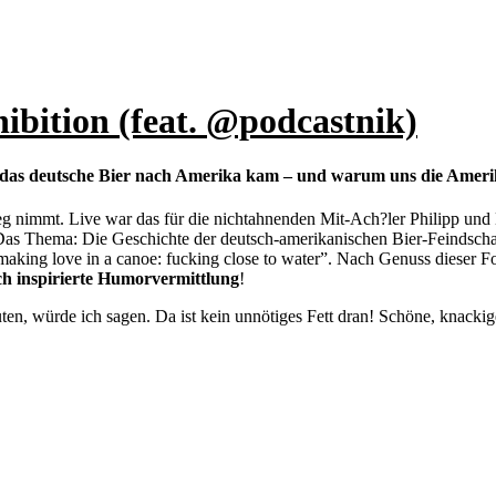
hibition (feat. @podcastnik)
 das deutsche Bier nach Amerika kam – und warum uns die Amerika
eweg nimmt. Live war das für die nichtahnenden Mit-Ach?ler Philipp u
 Das Thema: Die Geschichte der deutsch-amerikanischen Bier-Feindschaf
aking love in a canoe: fucking close to water”. Nach Genuss dieser F
ch inspirierte Humorvermittlung
!
en, würde ich sagen. Da ist kein unnötiges Fett dran! Schöne, knacki