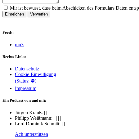
Mir ist bewusst, dass beim Abschicken des Formulars Daten ents
Einreichen
Verwerfen
Feeds:
mp3
Rechts-Links:
Datenschutz
Cookie-Einwilligung
(Status: ⛔)
Impressum
Ein Podcast von und mit:
Jürgen Krauß:
|
|
|
|
Philipp Weißmann:
|
|
|
|
Lord Dominik Schmitt:
|
|
Ach unterstützen