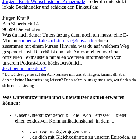
Jürgens Buch-Wunschliste bei Amazon.de
– oder du unterstützt
lokale Buchhändler und schickst den Einkauf an:
Jürgen Krauß
Am Silberbuck 14a
90599 Dietenhofen
Was du nach deiner Unterstützung dann noch tun musst: eine E-
Mail an
sonnen-auf-der-ach-terrasse@das-a.ch
schicken –
zusammen mit einem kurzen Hinweis, was du auf welchem Weg
gespendet hast. Du erhältst dann als Antwort einen maximal
offiziellen Textbaustein mit allen weiteren Informationen von
unserem Podcast-Lord höchstpersönlich.
Jetzt bei uns melden!*
*Du würdest gerne auf der Ach-Terrasse mit uns abhängen, kannst dir aber
derzeit keine Unterstützung leisten? Dann schreib uns gerne auch, wir finden da
sicher eine Lösung.
Was Unterstützerinnen und Unterstützer aktuell erwarten
können:
Unser Unterstützendenclub – die "Ach-Terrasse" – bietet
einen exklusiven Kommunikationskanal, in dem ...
... wir regelmäßig zugegen sind.
... du dich mit Gleichgesinnten zu unseren Episoden, zu