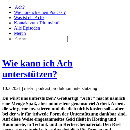
Ach?
Wie höre ich einen Podcast?
Was ist ein Ach?
Kontakt zum Triumvirat!
Alle Episoden
Merch
Wie kann ich Ach
unterstützen?
10.3.2021
|
meta
podcast
produktion
unterstützung
Du willst uns unterstützen? Großartig! "Ach?" macht nämlich
eine Menge Spaß, aber mindestens genauso viel Arbeit. Arbeit,
die wir gerne investieren und die dich nichts kosten soll – aber
bei der wir für jedwede Form der Unterstützung dankbar sind.
Auf diese Weise eingesammeltes Geld fließt in Hosting und
Raummiete, in Technik und in Recherchematerial. Den Rest
verprassen wir einfach, wahrscheinlich für Drogen und