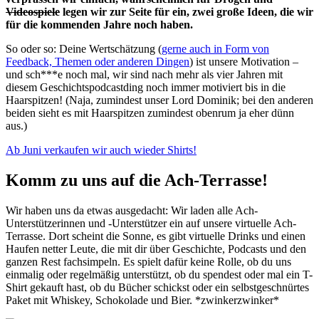
Videospiele
legen wir zur Seite für ein, zwei große Ideen, die wir
für die kommenden Jahre noch haben.
So oder so: Deine Wertschätzung (
gerne auch in Form von
Feedback, Themen oder anderen Dingen
) ist unsere Motivation –
und sch***e noch mal, wir sind nach mehr als vier Jahren mit
diesem Geschichtspodcastding noch immer motiviert bis in die
Haarspitzen! (Naja, zumindest unser Lord Dominik; bei den anderen
beiden sieht es mit Haarspitzen zumindest obenrum ja eher dünn
aus.)
Ab Juni verkaufen wir auch wieder Shirts!
Komm zu uns auf die Ach-Terrasse!
Wir haben uns da etwas ausgedacht: Wir laden alle Ach-
Unterstützerinnen und -Unterstützer ein auf unsere virtuelle Ach-
Terrasse. Dort scheint die Sonne, es gibt virtuelle Drinks und einen
Haufen netter Leute, die mit dir über Geschichte, Podcasts und den
ganzen Rest fachsimpeln. Es spielt dafür keine Rolle, ob du uns
einmalig oder regelmäßig unterstützt, ob du spendest oder mal ein T-
Shirt gekauft hast, ob du Bücher schickst oder ein selbstgeschnürtes
Paket mit Whiskey, Schokolade und Bier. *zwinkerzwinker*