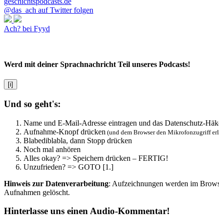
@das_ach auf Twitter folgen
Ach? bei Fyyd
Werd mit deiner Sprachnachricht Teil unseres Podcasts!
[i]
Und so geht's:
Name und E-Mail-Adresse eintragen und das Datenschutz-Häk
Aufnahme-Knopf drücken
(und dem Browser den Mikrofonzugriff er
Blabediblabla, dann Stopp drücken
Noch mal anhören
Alles okay? => Speichern drücken – FERTIG!
Unzufrieden? => GOTO [1.]
Hinweis zur Datenverarbeitung
: Aufzeichnungen werden im Browser
Aufnahmen gelöscht.
Hinterlasse uns einen Audio-Kommentar!