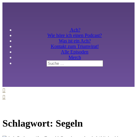
Ach?
Wie höre ich einen Podcast?
Was ist ein Ach?
Kontakt zum Triumvirat!
Alle Episoden
Merch
Schlagwort: Segeln