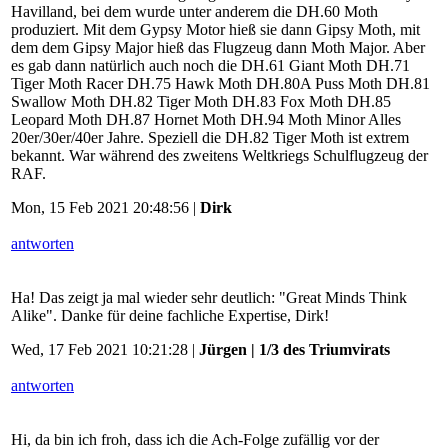
Havilland, bei dem wurde unter anderem die DH.60 Moth
produziert. Mit dem Gypsy Motor hieß sie dann Gipsy Moth, mit
dem dem Gipsy Major hieß das Flugzeug dann Moth Major. Aber
es gab dann natürlich auch noch die DH.61 Giant Moth DH.71
Tiger Moth Racer DH.75 Hawk Moth DH.80A Puss Moth DH.81
Swallow Moth DH.82 Tiger Moth DH.83 Fox Moth DH.85
Leopard Moth DH.87 Hornet Moth DH.94 Moth Minor Alles
20er/30er/40er Jahre. Speziell die DH.82 Tiger Moth ist extrem
bekannt. War während des zweitens Weltkriegs Schulflugzeug der
RAF.
Mon, 15 Feb 2021 20:48:56 |
Dirk
antworten
Ha! Das zeigt ja mal wieder sehr deutlich: "Great Minds Think
Alike". Danke für deine fachliche Expertise, Dirk!
Wed, 17 Feb 2021 10:21:28 |
Jürgen | 1/3 des Triumvirats
antworten
Hi, da bin ich froh, dass ich die Ach-Folge zufällig vor der