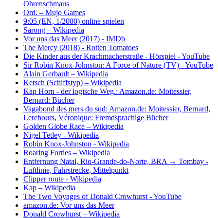
Ohrenschmaus
Ord. – Mujo Games
9:05 (EN, 1/2000) online spielen
Sarong – Wikipedia
Vor uns das Meer (2017) - IMDb
The Mercy (2018) - Rotten Tomatoes
Die Kinder aus der Krachmacherstraße - Hörspiel - YouTube
Sir Robin Knox-Johnston: A Force of Nature (TV) - YouTube
Alain Gerbault – Wikipedia
Ketsch (Schiffstyp) – Wikipedia
Kap Horn - der logische Weg.: Amazon.de: Moitessier,
Bernard: Bücher
Vagabond des mers du sud: Amazon.de: Moitessier, Bernard,
Lerebours, Véronique: Fremdsprachige Bücher
Golden Globe Race – Wikipedia
Nigel Tetley - Wikipedia
Robin Knox-Johnston - Wikipedia
Roaring Forties – Wikipedia
Entfernung Natal, Rio-Grande-do-Norte, BRA → Tombay -
Luftlinie, Fahrstrecke, Mittelpunkt
Clipper route - Wikipedia
Kap – Wikipedia
The Two Voyages of Donald Crowhurst - YouTube
amazon.de: Vor uns das Meer
Donald Crowhurst – Wikipedia