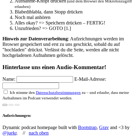
Aufnahme-Knopf drücken
(und dem Browser den Mikrofonzugriff
erlauben)
Blabediblabla, dann Stopp drücken
Noch mal anhören
Alles okay? => Speichern drücken – FERTIG!
Unzufrieden? => GOTO [1.]
Hinweis zur Datenverarbeitung
: Aufzeichnungen werden im
Browser gespeichert und erst zu uns geschickt, sobald du auf
"hochladen" drückst. Verlässt du die Seite, werden alle nicht
hochgeladenen Aufnahmen gelöscht.
Hinterlasse uns einen Audio-Kommentar!
Name:
E-Mail-Adresse:
Ich stimme den
Datenschutzbestimmungen
zu – und erlaube, dass meine
Aufnahmen im Podcast verwendet werden.
Aufzeichnungen:
Dynamic podcast homepage built with
Bootstrap
,
Grav
and <3 by
@juekr
. //
nach oben