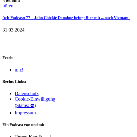
hören
Ach-Podcast: 77 – John Chickie Donohue bringt Bier mit ... nach Vietnam!
31.03.2024
Feeds:
mp3
Rechts-Links:
Datenschutz
Cookie-Einwilligung
(Status: ⛔)
Impressum
Ein Podcast von und mit:
Jürgen Krauß:
|
|
|
|