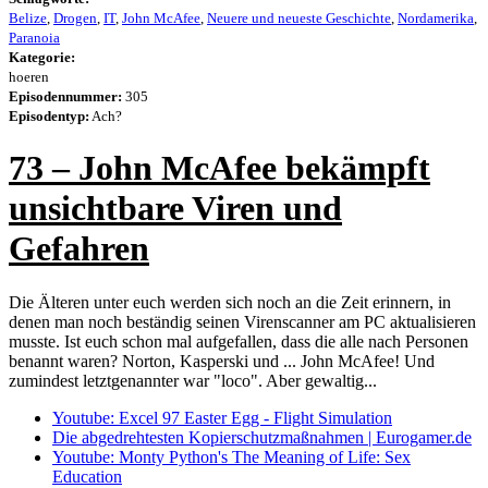
Belize
,
Drogen
,
IT
,
John McAfee
,
Neuere und neueste Geschichte
,
Nordamerika
,
Paranoia
Kategorie:
hoeren
Episodennummer:
305
Episodentyp:
Ach?
73 – John McAfee bekämpft
unsichtbare Viren und
Gefahren
Die Älteren unter euch werden sich noch an die Zeit erinnern, in
denen man noch beständig seinen Virenscanner am PC aktualisieren
musste. Ist euch schon mal aufgefallen, dass die alle nach Personen
benannt waren? Norton, Kasperski und ... John McAfee! Und
zumindest letztgenannter war "loco". Aber gewaltig...
Youtube: Excel 97 Easter Egg - Flight Simulation
Die abgedrehtesten Kopierschutzmaßnahmen | Eurogamer.de
Youtube: Monty Python's The Meaning of Life: Sex
Education