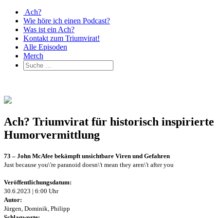
Ach?
Wie höre ich einen Podcast?
Was ist ein Ach?
Kontakt zum Triumvirat!
Alle Episoden
Merch
Ach? Triumvirat für historisch inspirierte
Humorvermittlung
73 – John McAfee bekämpft unsichtbare Viren und Gefahren
Just because you\'re paranoid doesn\'t mean they aren\'t after you
Veröffentlichungsdatum:
30.6.2023 | 6:00 Uhr
Autor:
Jürgen, Dominik, Philipp
Schlagworte: