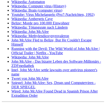
Wikipedia: Automaton
Wikipedia: Computer virus (History)
Wikipedia: Brain (computer virus)
Youtube: Virus Michelangelo (Pro7-Nachrichten, 1992)
Wikipedia: Ambergris Caye
Belize: Morde pro 100.000 Einwohner
Wikipedia: Tötungsrate nach Ländern
Wikipedia: John McAfee
Wikipedia: Methylendioxypyrovaleron
John McAfee Fled to Belize, But He Couldn't Escape
Himself
Running with the Devil: The Wild World of John McAfee |
Official Trailer | Netflix - YouTube
Wikipedia: John McAfee
John McAfee - Das bizarre Leben des Software-Millionärs -
ZDFmediathek
Intel, John McAfee settle lawsuits over antivirus pioneer's
name
Tweet von John McAfee
Spiegel: John McAfee: Sex, Drugs und Computerviren -
DER SPIEGEL
Wired: John McAfee Found Dead in Spanish Prison After
Extradition Order