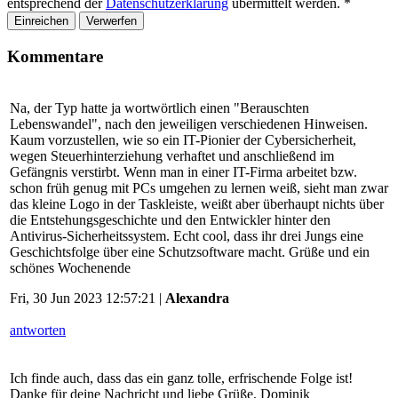
entsprechend der
Datenschutzerklärung
übermittelt werden.
*
Einreichen
Verwerfen
Kommentare
Na, der Typ hatte ja wortwörtlich einen "Berauschten
Lebenswandel", nach den jeweiligen verschiedenen Hinweisen.
Kaum vorzustellen, wie so ein IT-Pionier der Cybersicherheit,
wegen Steuerhinterziehung verhaftet und anschließend im
Gefängnis verstirbt. Wenn man in einer IT-Firma arbeitet bzw.
schon früh genug mit PCs umgehen zu lernen weiß, sieht man zwar
das kleine Logo in der Taskleiste, weißt aber überhaupt nichts über
die Entstehungsgeschichte und den Entwickler hinter den
Antivirus-Sicherheitssystem. Echt cool, dass ihr drei Jungs eine
Geschichtsfolge über eine Schutzsoftware macht. Grüße und ein
schönes Wochenende
Fri, 30 Jun 2023 12:57:21 |
Alexandra
antworten
Ich finde auch, dass das ein ganz tolle, erfrischende Folge ist!
Danke für deine Nachricht und liebe Grüße, Dominik