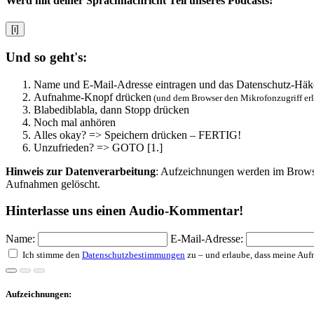
Werd mit deiner Sprachnachricht Teil unseres Podcasts!
[i]
Und so geht's:
Name und E-Mail-Adresse eintragen und das Datenschutz-Häk
Aufnahme-Knopf drücken
(und dem Browser den Mikrofonzugriff er
Blabediblabla, dann Stopp drücken
Noch mal anhören
Alles okay? => Speichern drücken – FERTIG!
Unzufrieden? => GOTO [1.]
Hinweis zur Datenverarbeitung
: Aufzeichnungen werden im Browser
Aufnahmen gelöscht.
Hinterlasse uns einen Audio-Kommentar!
Name:
E-Mail-Adresse:
Ich stimme den
Datenschutzbestimmungen
zu – und erlaube, dass meine Au
Aufzeichnungen: