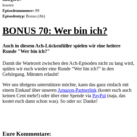
hoeren
Episodennummer:
99
Episodentyp:
Bonus (Ah)
BONUS 70: Wer bin ich?
Auch in diesem Ach-Lückenfüller spielen wir eine heitere
Runde "Wer bin ich?"
Damit die Wartezeit zwischen den Ach-Episoden nicht zu lang wird,
spülen wir euch wieder eine Runde “Wer bin ich?” in den
Gehörgang. Mitraten erlaubt!
Wer uns übrigens unterstützen möchte, kann das ganz einfach mit
einem Einkauf über unseren
Amazon-Partnerlink
(kostet euch auch
keinen Cent mehr!) oder über eine Spende via
PayPal
(naja, das
kostet euch dann schon was). So oder so: Danke!
Fyyd-Voodoo: fu4zxb9g4cyKgeDf97kUy83ce87soekbPz8rnsm
Eure Kommentare: