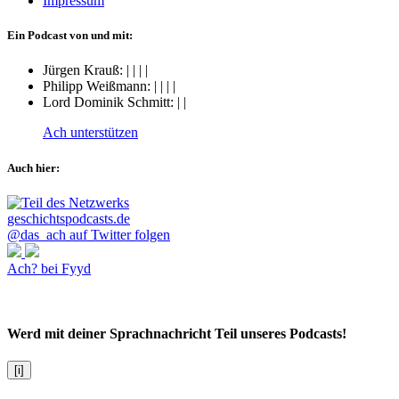
Impressum
Ein Podcast von und mit:
Jürgen Krauß:
|
|
|
|
Philipp Weißmann:
|
|
|
|
Lord Dominik Schmitt:
|
|
Ach unterstützen
Auch hier:
@das_ach auf Twitter folgen
Ach? bei Fyyd
Werd mit deiner Sprachnachricht Teil unseres Podcasts!
[i]