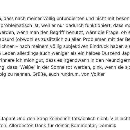
n, dass nach meiner völlig unfundierten und nicht mit bes
problematisch ist, weil er nur dadurch funktioniert, dass 
 werden, wenn man den Begriff benutzt, wäre die Frage, ob 
absurd (obwohl es zusätzlich zu allen Problemen mit der B
chnen - nach meinem völlig subjektiven Eindruck haben si
m Leben allerdings auch weniger als ein halbes Dutzend Jap
rinnere ich mich gut, dass es irgendwann in den Neunziger
, dass "Weiße" in der Sonne rot werden, pink, wenn sie si
rbig zu nennen. Grüße, auch rundrum, von Volker
n Japan! Und den Song kenne ich tatsächlich nicht. Viellei
ten. Allerbesten Dank für deinen Kommentar, Dominik