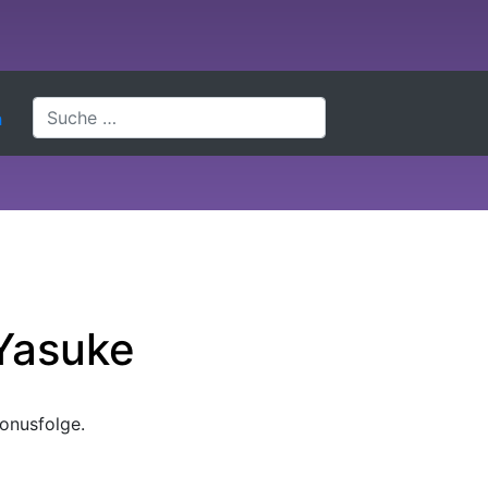
h
Yasuke
Bonusfolge.