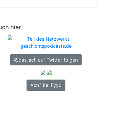
uch hier:
@das_ach auf Twitter folgen
Ach? bei Fyyd