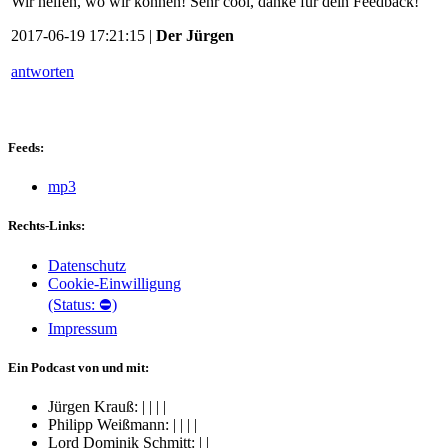
Wir helfen, wo wir können! Sehr cool, danke für dein Feedback!
2017-06-19 17:21:15 |
Der Jürgen
antworten
Feeds:
mp3
Rechts-Links:
Datenschutz
Cookie-Einwilligung
(Status: ⛔)
Impressum
Ein Podcast von und mit:
Jürgen Krauß:
|
|
|
|
Philipp Weißmann:
|
|
|
|
Lord Dominik Schmitt:
|
|