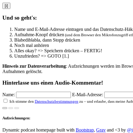
[i]
Und so geht's:
Name und E-Mail-Adresse eintragen und das Datenschutz-Häk
Aufnahme-Knopf drücken
(und dem Browser den Mikrofonzugriff er
Blabediblabla, dann Stopp drücken
Noch mal anhören
Alles okay? => Speichern drücken – FERTIG!
Unzufrieden? => GOTO [1.]
Hinweis zur Datenverarbeitung
: Aufzeichnungen werden im Browser
Aufnahmen gelöscht.
Hinterlasse uns einen Audio-Kommentar!
Name:
E-Mail-Adresse:
Ich stimme den
Datenschutzbestimmungen
zu – und erlaube, dass meine Au
Aufzeichnungen:
Dynamic podcast homepage built with
Bootstrap
,
Grav
and <3 by
@j