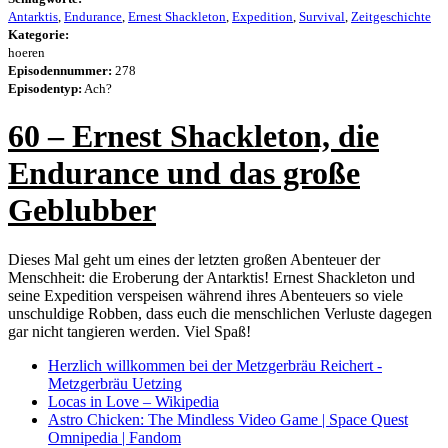
Antarktis
,
Endurance
,
Ernest Shackleton
,
Expedition
,
Survival
,
Zeitgeschichte
Kategorie:
hoeren
Episodennummer:
278
Episodentyp:
Ach?
60 – Ernest Shackleton, die
Endurance und das große
Geblubber
Dieses Mal geht um eines der letzten großen Abenteuer der
Menschheit: die Eroberung der Antarktis! Ernest Shackleton und
seine Expedition verspeisen während ihres Abenteuers so viele
unschuldige Robben, dass euch die menschlichen Verluste dagegen
gar nicht tangieren werden. Viel Spaß!
Herzlich willkommen bei der Metzgerbräu Reichert -
Metzgerbräu Uetzing
Locas in Love – Wikipedia
Astro Chicken: The Mindless Video Game | Space Quest
Omnipedia | Fandom