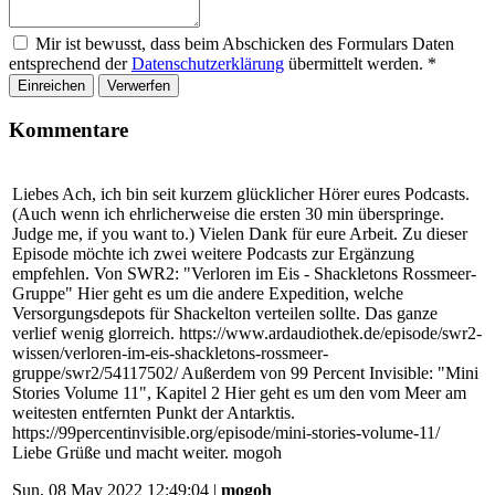
Mir ist bewusst, dass beim Abschicken des Formulars Daten
entsprechend der
Datenschutzerklärung
übermittelt werden.
*
Einreichen
Verwerfen
Kommentare
Liebes Ach, ich bin seit kurzem glücklicher Hörer eures Podcasts.
(Auch wenn ich ehrlicherweise die ersten 30 min überspringe.
Judge me, if you want to.) Vielen Dank für eure Arbeit. Zu dieser
Episode möchte ich zwei weitere Podcasts zur Ergänzung
empfehlen. Von SWR2: "Verloren im Eis - Shackletons Rossmeer-
Gruppe" Hier geht es um die andere Expedition, welche
Versorgungsdepots für Shackelton verteilen sollte. Das ganze
verlief wenig glorreich. https://www.ardaudiothek.de/episode/swr2-
wissen/verloren-im-eis-shackletons-rossmeer-
gruppe/swr2/54117502/ Außerdem von 99 Percent Invisible: "Mini
Stories Volume 11", Kapitel 2 Hier geht es um den vom Meer am
weitesten entfernten Punkt der Antarktis.
https://99percentinvisible.org/episode/mini-stories-volume-11/
Liebe Grüße und macht weiter. mogoh
Sun, 08 May 2022 12:49:04 |
mogoh