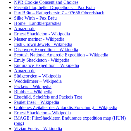
NPR Cookie Consent and Choices
Fasenöchtor, heller Doppelbock – Pax Bräu
Pax Bräu – Rathgeberstr. 7 – 97656 Oberelsbach
Silke Wirth – Pax Bräu
Home - Landbierparadies
Amazon.de
Ernest Shackleton - Wikipedia
Master mariner - Wikipedia
Irish Crown Jewels - Wikipedia
Discovery-Expedition – Wikipedia
Scottish National Antarctic Expedition – Wikipedia
Emily Shackleton - Wikipedia
Endurance-Expedition – Wikipedia
Amazon.de
Südgeorgien – Wikipedia
Weddellmeer – Wikipedia
Packeis – Wikipedia
Blubber – Wikipedia
Eisschild, Schelfeis und Packeis Test
Paulet-Insel – Wikipedia
Goldenes Zeitalter der Antarktis-Forschung – Wikipedia
Ernest Shackleton – Wikipedia
IMAGE: File:Shackleton Endurance expedition map (HUN)
(png)
Vivian Fuchs – Wikipedia