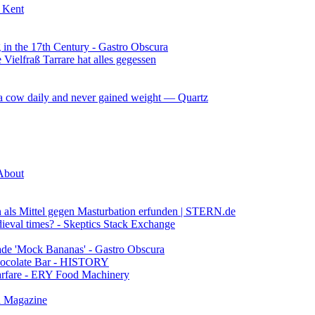
f Kent
in the 17th Century - Gastro Obscura
Vielfraß Tarrare hat alles gegessen
f a cow daily and never gained weight — Quartz
 About
rn als Mittel gegen Masturbation erfunden | STERN.de
edieval times? - Skeptics Stack Exchange
de 'Mock Bananas' - Gastro Obscura
Chocolate Bar - HISTORY
 warfare - ERY Food Machinery
n Magazine