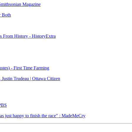
 Smithsonian Magazine
r Both
s From History - HistoryExtra
stes) - First Time Farming
, Justin Trudeau | Ottawa Citizen
 PBS
as just happy to finish the race" : MadeMeCry