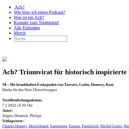
Ach?
Wie höre ich einen Podcast?
Was ist ein Ach?
Kontakt zum Triumvirat!
Alle Episoden
Merch
Ach? Triumvirat für historisch inspirier
58 – Die krankhaften Esskapaden von Tarrare, Lotito, Domery, Kent
Danke für das Wort Überschwupper
Veröffentlichungsdatum:
7.2.2022 | 6:30 Uhr
Autor:
Jürgen, Dominik, Philipp
Schlagworte:
Charles Domery
,
Deutschland
,
Essstörung
,
Europa
,
Frankreich
,
Michel Lotito
,
Neu