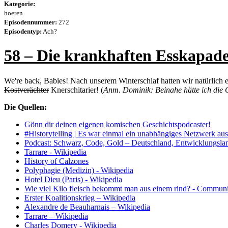
Kategorie:
hoeren
Episodennummer:
272
Episodentyp:
Ach?
58 – Die krankhaften Esskapade
We're back, Babies! Nach unserem Winterschlaf hatten wir natürlich e
Kostverächter
Knerschitarier! (
Anm. Dominik: Beinahe hätte ich die 
Die Quellen:
Gönn dir deinen eigenen komischen Geschichtspodcaster!
#Historytelling | Es war einmal ein unabhängiges Netzwerk aus
Podcast: Schwarz, Code, Gold – Deutschland, Entwicklung
Tarrare - Wikipedia
History of Calzones
Polyphagie (Medizin) - Wikipedia
Hotel Dieu (Paris) - Wikipedia
Wie viel Kilo fleisch bekommt man aus einem rind? - Communit
Erster Koalitionskrieg – Wikipedia
Alexandre de Beauharnais – Wikipedia
Tarrare – Wikipedia
Charles Domery - Wikipedia