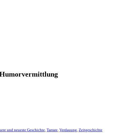
te Humorvermittlung
ere und neueste Geschichte
,
Tarrare
,
Verdauung
,
Zeitgeschichte