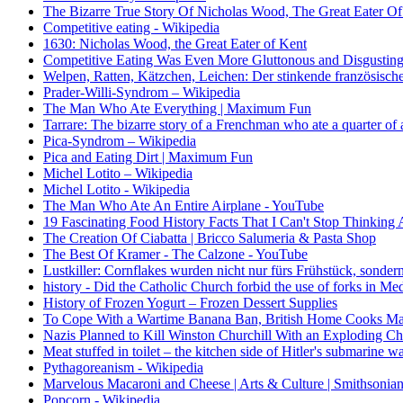
The Bizarre True Story Of Nicholas Wood, The Great Eater O
Competitive eating - Wikipedia
1630: Nicholas Wood, the Great Eater of Kent
Competitive Eating Was Even More Gluttonous and Disgusting 
Welpen, Ratten, Kätzchen, Leichen: Der stinkende französische 
Prader-Willi-Syndrom – Wikipedia
The Man Who Ate Everything | Maximum Fun
Tarrare: The bizarre story of a Frenchman who ate a quarter o
Pica-Syndrom – Wikipedia
Pica and Eating Dirt | Maximum Fun
Michel Lotito – Wikipedia
Michel Lotito - Wikipedia
The Man Who Ate An Entire Airplane - YouTube
19 Fascinating Food History Facts That I Can't Stop Thinking
The Creation Of Ciabatta | Bricco Salumeria & Pasta Shop
The Best Of Kramer - The Calzone - YouTube
Lustkiller: Cornflakes wurden nicht nur fürs Frühstück, sonde
history - Did the Catholic Church forbid the use of forks in M
History of Frozen Yogurt – Frozen Dessert Supplies
To Cope With a Wartime Banana Ban, British Home Cooks Ma
Nazis Planned to Kill Winston Churchill With an Exploding 
Meat stuffed in toilet – the kitchen side of Hitler's submarine
Pythagoreanism - Wikipedia
Marvelous Macaroni and Cheese | Arts & Culture | Smithsonia
Popcorn - Wikipedia