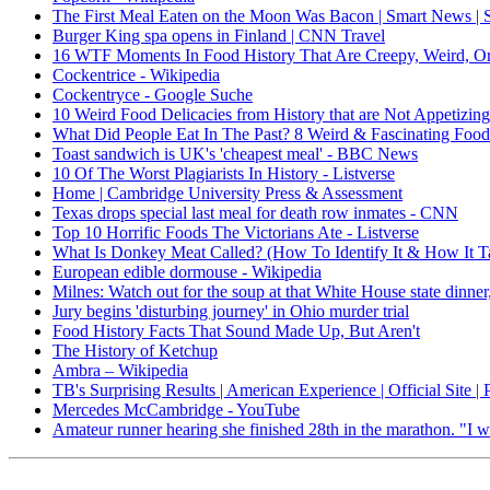
The First Meal Eaten on the Moon Was Bacon | Smart News |
Burger King spa opens in Finland | CNN Travel
16 WTF Moments In Food History That Are Creepy, Weird, O
Cockentrice - Wikipedia
Cockentryce - Google Suche
10 Weird Food Delicacies from History that are Not Appetizing
What Did People Eat In The Past? 8 Weird & Fascinating Food
Toast sandwich is UK's 'cheapest meal' - BBC News
10 Of The Worst Plagiarists In History - Listverse
Home | Cambridge University Press & Assessment
Texas drops special last meal for death row inmates - CNN
Top 10 Horrific Foods The Victorians Ate - Listverse
What Is Donkey Meat Called? (How To Identify It & How It Ta
European edible dormouse - Wikipedia
Milnes: Watch out for the soup at that White House state dinner
Jury begins 'disturbing journey' in Ohio murder trial
Food History Facts That Sound Made Up, But Aren't
The History of Ketchup
Ambra – Wikipedia
TB's Surprising Results | American Experience | Official Site |
Mercedes McCambridge - YouTube
Amateur runner hearing she finished 28th in the marathon. "I w