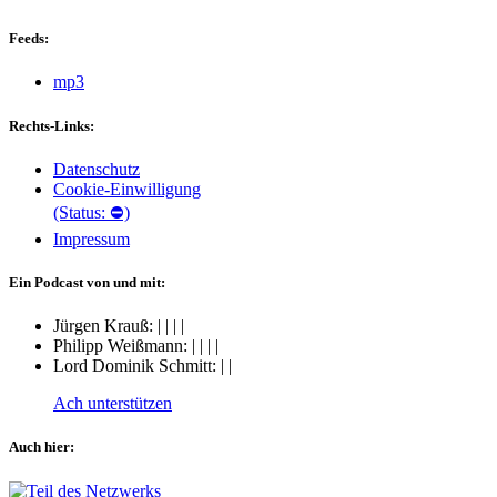
Feeds:
mp3
Rechts-Links:
Datenschutz
Cookie-Einwilligung
(Status: ⛔)
Impressum
Ein Podcast von und mit:
Jürgen Krauß:
|
|
|
|
Philipp Weißmann:
|
|
|
|
Lord Dominik Schmitt:
|
|
Ach unterstützen
Auch hier: