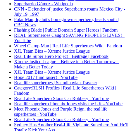
Superbarrio Gómez - Wikipedia
CNN - Defender of justice Superbarrio roams Mexico City -
July 19, 1997
Polar Man, Iqaluit's homegrown superhero, heads south |
CBC News
Flashing Blade | Public Domain Super Heroes | Fandom
REAL Superheroes Caught SAVING PEOPLE'S LIVES! -
YouTube
Wheel Clamp Man | Real Life Superheroes Wiki | Fandom
XJL Team Bios – Xtreme Justice League
Real Life Super Hero Project - Beiträge | Facebook
Xtreme Justice League – Believe in a Better Tomorrow –
Make a Better Today
XJL Team Bios – Xtreme Justice League
Hope 2017 fund raiser! - YouTube
Real life superheroes | Scandinavian Traveler
Category:RLSH Profiles | Real Life Superheroes Wiki |
Fandom
Real-Life Superhero Stops Car Robbery - YouTube
Real life superhero Phoenix Jones visits the UK - YouTube
Meet Phoenix Jones and Purple Reign, the real life
superheroes - YouTube
Real-Life Superhero Stops Car Robbery - YouTube
Sydney Has Another Real-Life Vigilante Superhero And He'll
Totally Kick Your Ass