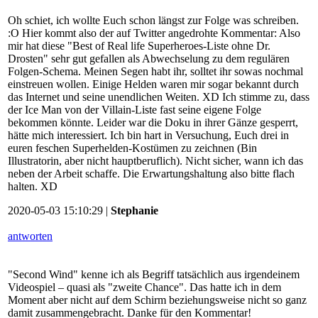
Oh schiet, ich wollte Euch schon längst zur Folge was schreiben.
:O Hier kommt also der auf Twitter angedrohte Kommentar: Also
mir hat diese "Best of Real life Superheroes-Liste ohne Dr.
Drosten" sehr gut gefallen als Abwechselung zu dem regulären
Folgen-Schema. Meinen Segen habt ihr, solltet ihr sowas nochmal
einstreuen wollen. Einige Helden waren mir sogar bekannt durch
das Internet und seine unendlichen Weiten. XD Ich stimme zu, dass
der Ice Man von der Villain-Liste fast seine eigene Folge
bekommen könnte. Leider war die Doku in ihrer Gänze gesperrt,
hätte mich interessiert. Ich bin hart in Versuchung, Euch drei in
euren feschen Superhelden-Kostümen zu zeichnen (Bin
Illustratorin, aber nicht hauptberuflich). Nicht sicher, wann ich das
neben der Arbeit schaffe. Die Erwartungshaltung also bitte flach
halten. XD
2020-05-03 15:10:29 |
Stephanie
antworten
"Second Wind" kenne ich als Begriff tatsächlich aus irgendeinem
Videospiel – quasi als "zweite Chance". Das hatte ich in dem
Moment aber nicht auf dem Schirm beziehungsweise nicht so ganz
damit zusammengebracht. Danke für den Kommentar!