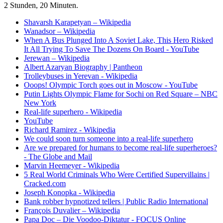
2 Stunden, 20 Minuten.
Shavarsh Karapetyan – Wikipedia
Wanadsor – Wikipedia
When A Bus Plunged Into A Soviet Lake, This Hero Risked
It All Trying To Save The Dozens On Board - YouTube
Jerewan – Wikipedia
Albert Azaryan Biography | Pantheon
Trolleybuses in Yerevan - Wikipedia
Ooops! Olympic Torch goes out in Moscow - YouTube
Putin Lights Olympic Flame for Sochi on Red Square – NBC
New York
Real-life superhero - Wikipedia
YouTube
Richard Ramirez - Wikipedia
We could soon turn someone into a real-life superhero
Are we prepared for humans to become real-life superheroes?
- The Globe and Mail
Marvin Heemeyer - Wikipedia
5 Real World Criminals Who Were Certified Supervillains |
Cracked.com
Joseph Konopka - Wikipedia
Bank robber hypnotized tellers | Public Radio International
François Duvalier – Wikipedia
Papa Doc – Die Voodoo-Diktatur - FOCUS Online