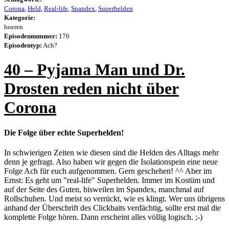
Corona
,
Held
,
Real-life
,
Spandex
,
Superhelden
Kategorie:
hoeren
Episodennummer:
176
Episodentyp:
Ach?
40 – Pyjama Man und Dr.
Drosten reden nicht über
Corona
Die Folge über echte Superhelden!
In schwierigen Zeiten wie diesen sind die Helden des Alltags mehr
denn je gefragt. Also haben wir gegen die Isolationspein eine neue
Folge Ach für euch aufgenommen. Gern geschehen! ^^ Aber im
Ernst: Es geht um "real-life" Superhelden. Immer im Kostüm und
auf der Seite des Guten, bisweilen im Spandex, manchmal auf
Rollschuhen. Und meist so verrückt, wie es klingt. Wer uns übrigens
anhand der Überschrift des Clickbaits verdächtig, sollte erst mal die
komplette Folge hören. Dann erscheint alles völlig logisch. ;-)