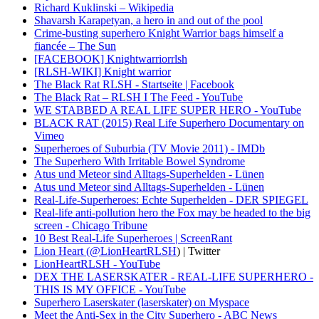
Richard Kuklinski – Wikipedia
Shavarsh Karapetyan, a hero in and out of the pool
Crime-busting superhero Knight Warrior bags himself a
fiancée – The Sun
[FACEBOOK] Knightwarriorrlsh
[RLSH-WIKI] Knight warrior
The Black Rat RLSH - Startseite | Facebook
The Black Rat – RLSH I The Feed - YouTube
WE STABBED A REAL LIFE SUPER HERO - YouTube
BLACK RAT (2015) Real Life Superhero Documentary on
Vimeo
Superheroes of Suburbia (TV Movie 2011) - IMDb
The Superhero With Irritable Bowel Syndrome
Atus und Meteor sind Alltags-Superhelden - Lünen
Atus und Meteor sind Alltags-Superhelden - Lünen
Real-Life-Superheroes: Echte Superhelden - DER SPIEGEL
Real-life anti-pollution hero the Fox may be headed to the big
screen - Chicago Tribune
10 Best Real-Life Superheroes | ScreenRant
Lion Heart (
@LionHeartRLSH
) | Twitter
LionHeartRLSH - YouTube
DEX THE LASERSKATER - REAL-LIFE SUPERHERO -
THIS IS MY OFFICE - YouTube
Superhero Laserskater (laserskater) on Myspace
Meet the Anti-Sex in the City Superhero - ABC News