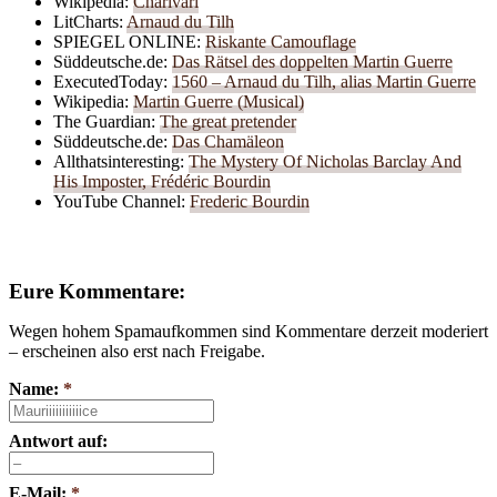
Wikipedia:
Charivari
LitCharts:
Arnaud du Tilh
SPIEGEL ONLINE:
Riskante Camouflage
Süddeutsche.de:
Das Rätsel des doppelten Martin Guerre
ExecutedToday:
1560 – Arnaud du Tilh, alias Martin Guerre
Wikipedia:
Martin Guerre (Musical)
The Guardian:
The great pretender
Süddeutsche.de:
Das Chamäleon
Allthatsinteresting:
The Mystery Of Nicholas Barclay And
His Imposter, Frédéric Bourdin
YouTube Channel:
Frederic Bourdin
Eure Kommentare:
Wegen hohem Spamaufkommen sind Kommentare derzeit moderiert
– erscheinen also erst nach Freigabe.
Name:
*
Antwort auf:
E-Mail:
*