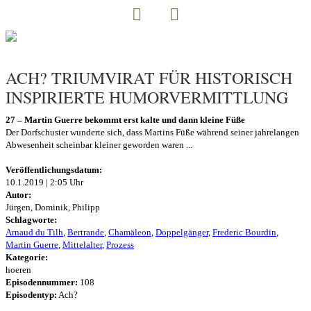
ACH? TRIUMVIRAT FÜR HISTORISCH
INSPIRIERTE HUMORVERMITTLUNG
27 – Martin Guerre bekommt erst kalte und dann kleine Füße
Der Dorfschuster wunderte sich, dass Martins Füße während seiner jahrelangen
Abwesenheit scheinbar kleiner geworden waren ...
Veröffentlichungsdatum:
10.1.2019 | 2:05 Uhr
Autor:
Jürgen, Dominik, Philipp
Schlagworte:
Arnaud du Tilh
,
Bertrande
,
Chamäleon
,
Doppelgänger
,
Frederic Bourdin
,
Martin Guerre
,
Mittelalter
,
Prozess
Kategorie:
hoeren
Episodennummer:
108
Episodentyp:
Ach?