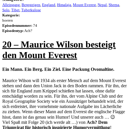
Alleingang
,
Bergsteigen
,
England
,
Himalaja
,
Mount Everest
,
Nepal
,
Sherpa
,
Solo
,
Tibet
,
Tuberkulose
Kategorie:
hoeren
Episodennummer:
74
Episodentyp:
Ach?
20 – Maurice Wilson besteigt
den Mount Everest
Ein Mann. Ein Berg. Ein Ziel. Eine Packung Ovomaltine.
Maurice Wilson will 1934 als erster Mensch auf dem Mount Everest
stehen und dann den Union Jack in den Boden rammen. Für ihn, der
sich für England zum Krüppel schießen hat lassen, ohne dafür
entschädigt worden zu sein. Für ihn, der vom Alpine Club und der
Royal Geographie Society wie ein Aussätziger behandelt wird, der
sich erdreistet, ihre vornehmste nationale Aufgabe ins Lächerliche
zu ziehen. Wenn dieser Mann auf dem Everest die englische Flagge
hisst, dann ist das genau sein Humor! Und unserer auch … 😉
Viel Spaß mit Folge 20 (ich werde alt …) von
Ach? Dem
Triumvirat für historisch inspirierte Humorvermittlung
!