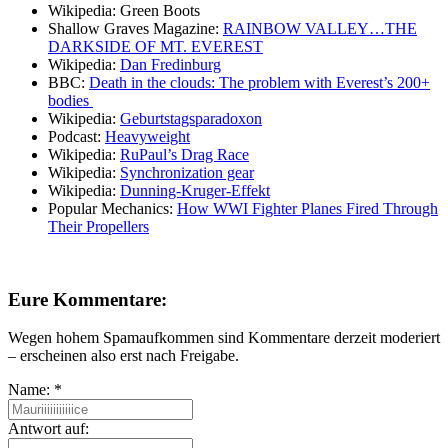
Wikipedia: Green Boots
Shallow Graves Magazine:
RAINBOW VALLEY…THE
DARKSIDE OF MT. EVEREST
Wikipedia:
Dan Fredinburg
BBC:
Death in the clouds: The problem with Everest’s 200+
bodies
Wikipedia:
Geburtstagsparadoxon
Podcast:
Heavyweight
Wikipedia:
RuPaul’s Drag Race
Wikipedia:
Synchronization gear
Wikipedia:
Dunning-Kruger-Effekt
Popular Mechanics:
How WWI Fighter Planes Fired Through
Their Propellers
Eure Kommentare:
Wegen hohem Spamaufkommen sind Kommentare derzeit moderiert
– erscheinen also erst nach Freigabe.
Name:
*
Antwort auf: