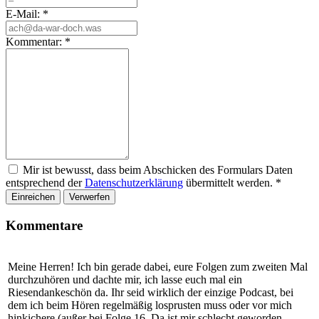
E-Mail:
*
Kommentar:
*
Mir ist bewusst, dass beim Abschicken des Formulars Daten
entsprechend der
Datenschutzerklärung
übermittelt werden.
*
Einreichen
Verwerfen
Kommentare
Meine Herren! Ich bin gerade dabei, eure Folgen zum zweiten Mal
durchzuhören und dachte mir, ich lasse euch mal ein
Riesendankeschön da. Ihr seid wirklich der einzige Podcast, bei
dem ich beim Hören regelmäßig losprusten muss oder vor mich
hinkichere (außer bei Folge 16. Da ist mir schlecht geworden.