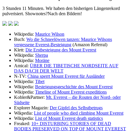
3 Stunden 11 Minuten. Wir haben den bisherigen Längenrekord
pulverisiert. Shownotes?Nach den Bildern!
Wikipedia:
Maurice Wilson
Buch:
Wo die Schneelöwen tanzen: Maurice Wilsons
vergessene Everest-Besteigung
(Amazon Referral)
Klett:
Die Erstbesteigung des Mount Everest
Wikipedia:
Sherpa
Wikipedia:
Moräne
Amical:
ÜBER DIE TIBETISCHE NORDSEITE AUF
DAS DACH DER WELT
N-TV:
China sperrt Mount Everest für Ausländer
Wikipedia:
Tibet
Wikipedia:
Besteigungsgeschichte des Mount Everest
Wikipedia:
Timeline of Mount Everest expeditions
Kobler&Partner:
Mt. Everest – die Routen der Nord- oder
Südseite
Explorer Magazin:
Der Gipfel des Selbstbetrugs
Wikpedia:
List of people who died climbing Mount Everest
Wikipedia:
List of Mount Everest death statistics
Freaked:
10+ DISTURBING STORIES OF DEAD
BODIES PRESERVED ON TOP OF MOUNT EVEREST