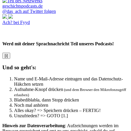
@das_ach auf Twitter folgen
Ach? bei Fyyd
Werd mit deiner Sprachnachricht Teil unseres Podcasts!
[i]
Und so geht's:
Name und E-Mail-Adresse eintragen und das Datenschutz-
Häkchen setzen
Aufnahme-Knopf drücken
(und dem Browser den Mikrofonzugriff
erlauben)
Blabediblabla, dann Stopp drücken
Noch mal anhören
Alles okay? => Speichern drücken – FERTIG!
Unzufrieden? => GOTO [1.]
Hinweis zur Datenverarbeitung
: Aufzeichnungen werden im
Browser gespeichert und erst zu uns geschickt, sobald du auf