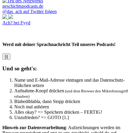
@das_ach auf Twitter folgen
Ach? bei Fyyd
Werd mit deiner Sprachnachricht Teil unseres Podcasts!
[i]
Und so geht's:
Name und E-Mail-Adresse eintragen und das Datenschutz-
Häkchen setzen
Aufnahme-Knopf drücken
(und dem Browser den Mikrofonzugriff
erlauben)
Blabediblabla, dann Stopp drücken
Noch mal anhören
Alles okay? => Speichern drücken – FERTIG!
Unzufrieden? => GOTO [1.]
Hinweis zur Datenverarbeitung
: Aufzeichnungen werden im
Browser gespeichert und erst zu uns geschickt, sobald du auf