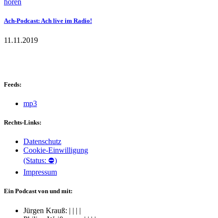
hören
Ach-Podcast: Ach live im Radio!
11.11.2019
Feeds:
mp3
Rechts-Links:
Datenschutz
Cookie-Einwilligung
(Status: ⛔)
Impressum
Ein Podcast von und mit:
Jürgen Krauß:
|
|
|
|