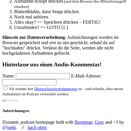
Aufnahme-Knopf drücken
(und dem Browser den Mikrofonzugriff
erlauben)
Blabediblabla, dann Stopp drücken
Noch mal anhören
Alles okay? => Speichern drücken – FERTIG!
Unzufrieden? => GOTO [1.]
Hinweis zur Datenverarbeitung
: Aufzeichnungen werden im
Browser gespeichert und erst zu uns geschickt, sobald du auf
"hochladen" drückst. Verlässt du die Seite, werden alle nicht
hochgeladenen Aufnahmen gelöscht.
Hinterlasse uns einen Audio-Kommentar!
Name:
E-Mail-Adresse:
Ich stimme den
Datenschutzbestimmungen
zu – und erlaube, dass meine
Aufnahmen im Podcast verwendet werden.
Aufzeichnungen:
Dynamic podcast homepage built with
Bootstrap
,
Grav
and <3 by
@juekr
. //
nach oben