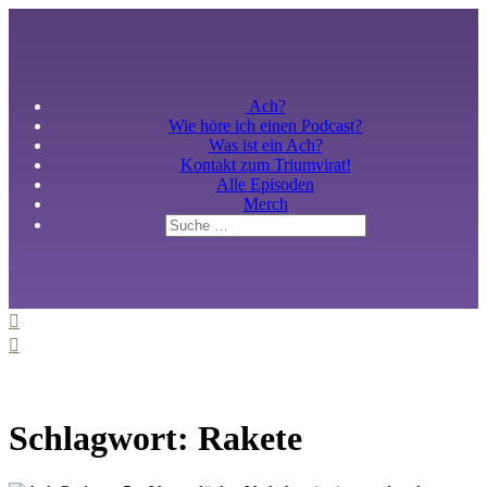
Ach?
Wie höre ich einen Podcast?
Was ist ein Ach?
Kontakt zum Triumvirat!
Alle Episoden
Merch
Schlagwort: Rakete