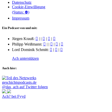
Datenschutz
Cookie-Einwilligung
(Status: ⛔)
Impressum
Ein Podcast von und mit:
Jürgen Krauß:
|
|
|
|
Philipp Weißmann:
|
|
|
|
Lord Dominik Schmitt:
|
|
Ach unterstützen
Auch hier:
@das_ach auf Twitter folgen
Ach? bei Fyyd