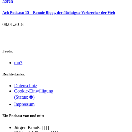
hören
Ach-Podcast: 15 – Ronnie Biggs, der flüchtigste Verbrecher der Welt
08.01.2018
Feeds:
mp3
Rechts-Links:
Datenschutz
Cookie-Einwilligung
(Status: ⛔)
Impressum
Ein Podcast von und mit:
Jürgen Krauß:
|
|
|
|