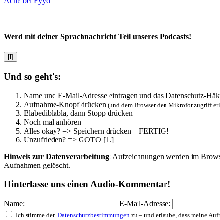
Ach? bei Fyyd
Werd mit deiner Sprachnachricht Teil unseres Podcasts!
[i]
Und so geht's:
Name und E-Mail-Adresse eintragen und das Datenschutz-Häk
Aufnahme-Knopf drücken
(und dem Browser den Mikrofonzugriff er
Blabediblabla, dann Stopp drücken
Noch mal anhören
Alles okay? => Speichern drücken – FERTIG!
Unzufrieden? => GOTO [1.]
Hinweis zur Datenverarbeitung
: Aufzeichnungen werden im Browser
Aufnahmen gelöscht.
Hinterlasse uns einen Audio-Kommentar!
Name:
E-Mail-Adresse:
Ich stimme den
Datenschutzbestimmungen
zu – und erlaube, dass meine Au