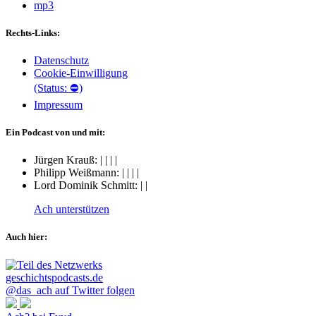
mp3
Rechts-Links:
Datenschutz
Cookie-Einwilligung
(Status: ⛔)
Impressum
Ein Podcast von und mit:
Jürgen Krauß:
|
|
|
|
Philipp Weißmann:
|
|
|
|
Lord Dominik Schmitt:
|
|
Ach unterstützen
Auch hier:
@das_ach auf Twitter folgen