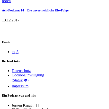
hören
Ach-Podcast: 14 – Die unvermeidliche Klo-Folge
13.12.2017
Feeds:
mp3
Rechts-Links:
Datenschutz
Cookie-Einwilligung
(Status: ⛔)
Impressum
Ein Podcast von und mit:
Jürgen Krauß:
|
|
|
|